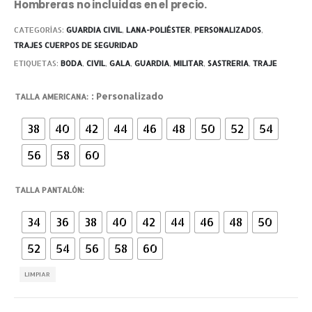
Hombreras no incluidas en el precio.
CATEGORÍAS:
GUARDIA CIVIL
,
LANA-POLIÉSTER
,
PERSONALIZADOS
,
TRAJES CUERPOS DE SEGURIDAD
ETIQUETAS:
BODA
,
CIVIL
,
GALA
,
GUARDIA
,
MILITAR
,
SASTRERIA
,
TRAJE
: Personalizado
TALLA AMERICANA
38
40
42
44
46
48
50
52
54
56
58
60
TALLA PANTALÓN
34
36
38
40
42
44
46
48
50
52
54
56
58
60
LIMPIAR