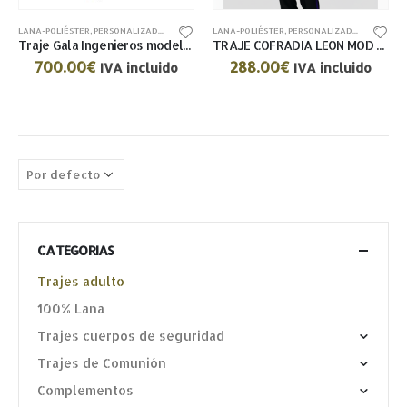
LANA-POLIÉSTER
,
PERSONALIZADOS
,
TRAJES ADULTO
LANA-POLIÉSTER
,
PERSONALIZADOS
,
TRAJES 
Traje Gala Ingenieros modelo 5308
TRAJE COFRADIA LEON MOD 5262 – 5229
700.00
€
288.00
€
IVA incluido
IVA incluido
CATEGORIAS
Trajes adulto
100% Lana
Trajes cuerpos de seguridad
Trajes de Comunión
Complementos